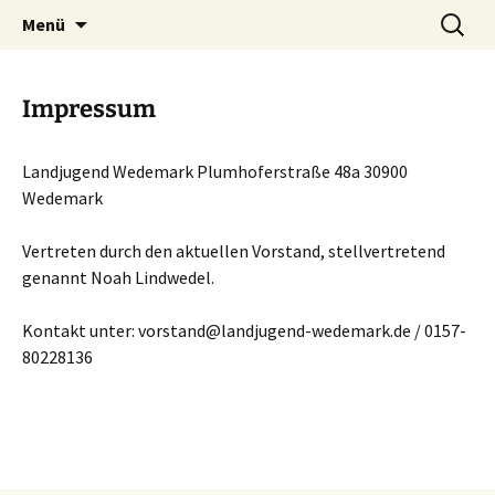
Zum
Suchen
Landjugend Wedemark
Menü
Inhalt
nach:
springen
Impressum
Landjugend Wedemark Plumhoferstraße 48a 30900
Wedemark
Vertreten durch den aktuellen Vorstand, stellvertretend
genannt Noah Lindwedel.
Kontakt unter: vorstand@landjugend-wedemark.de / 0157-
80228136