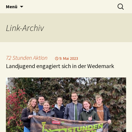
Zum
Suchen
Landjugend Wedemark
Menü
Inhalt
nach:
springen
Link
-Archiv
72 Stunden Aktion
9. Mai 2023
Landjugend engagiert sich in der Wedemark