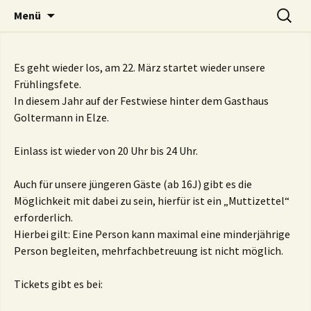
Zum
Suchen
Landjugend Wedemark
Menü
Inhalt
nach:
springen
Es geht wieder los, am 22. März startet wieder unsere
Frühlingsfete.
In diesem Jahr auf der Festwiese hinter dem Gasthaus
Goltermann in Elze.
Einlass ist wieder von 20 Uhr bis 24 Uhr.
Auch für unsere jüngeren Gäste (ab 16J) gibt es die
Möglichkeit mit dabei zu sein, hierfür ist ein „Muttizettel“
erforderlich.
Hierbei gilt: Eine Person kann maximal eine minderjährige
Person begleiten, mehrfachbetreuung ist nicht möglich.
Tickets gibt es bei: