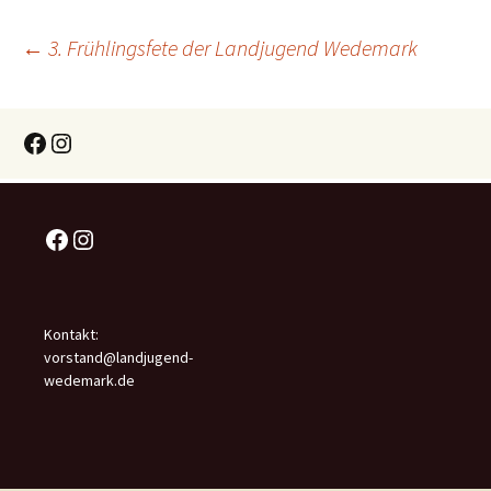
Beitragsnavigation
←
3. Frühlingsfete der Landjugend Wedemark
Facebook
Instagram
Facebook
Instagram
Kontakt:
vorstand@landjugend-
wedemark.de