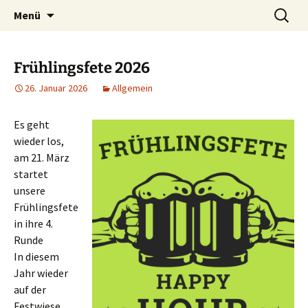
Zum
Suchen
Landjugend Wedemark
Menü
Inhalt
nach:
springen
Frühlingsfete 2026
26. Januar 2026
Allgemein
Es geht
wieder los,
am 21. März
startet
unsere
Frühlingsfete
in ihre 4.
Runde
In diesem
Jahr wieder
auf der
Festwiese